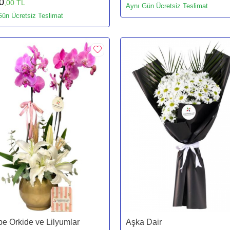
0
,00 TL
Aynı Gün Ücretsiz Teslimat
ün Ücretsiz Teslimat
e Orkide ve Lilyumlar
Aşka Dair