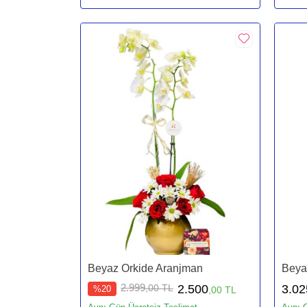
Beyaz Orkide Aranjman
Beya
2.999
,00 TL
2.500
3.02
%20
,00 TL