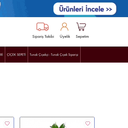
Sipariş Takibi
Üyelik
Sepetim
Rİ
ÇİÇEK SEPETİ
Tunalı Çiçekçi - Tunalı Çiçek Siparişi