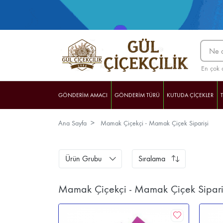
En çok 
GÖNDERİM AMACI
GÖNDERİM TÜRÜ
KUTUDA ÇİÇEKLER
Ana Sayfa
Mamak Çiçekçi - Mamak Çiçek Siparişi
BASKILI BARDAKLAR
Ürün Grubu
Sıralama
Mamak Çiçekçi - Mamak Çiçek Sipari