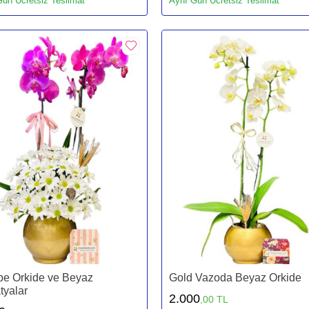
ün Ücretsiz Teslimat
Aynı Gün Ücretsiz Teslimat
e Orkide ve Beyaz
Gold Vazoda Beyaz Orkide
tyalar
2.000
,00 TL