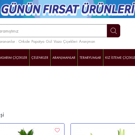
arananlar :
Orkide
Papatya
Gül
Vazo Çiçekleri
Aranjman
TASARIM ÇİÇEKLER
ÇELENKLER
ARANJMANLAR
TERARYUMLAR
KIZ İSTEME ÇİÇEKLE
şi