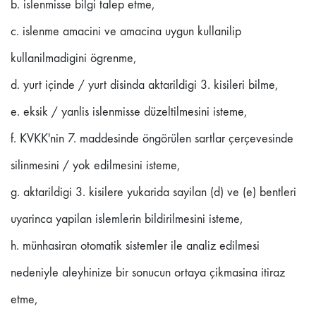
b. islenmisse bilgi talep etme,
c. islenme amacini ve amacina uygun kullanilip
kullanilmadigini ögrenme,
d. yurt içinde / yurt disinda aktarildigi 3. kisileri bilme,
e. eksik / yanlis islenmisse düzeltilmesini isteme,
f. KVKK'nin 7. maddesinde öngörülen sartlar çerçevesinde
silinmesini / yok edilmesini isteme,
g. aktarildigi 3. kisilere yukarida sayilan (d) ve (e) bentleri
uyarinca yapilan islemlerin bildirilmesini isteme,
h. münhasiran otomatik sistemler ile analiz edilmesi
nedeniyle aleyhinize bir sonucun ortaya çikmasina itiraz
etme,