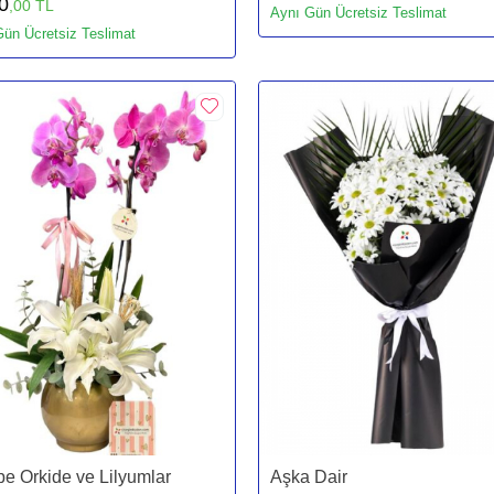
0
,00 TL
Aynı Gün Ücretsiz Teslimat
ün Ücretsiz Teslimat
e Orkide ve Lilyumlar
Aşka Dair