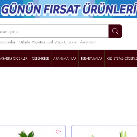
arananlar :
Orkide
Papatya
Gül
Vazo Çiçekleri
Aranjman
TASARIM ÇİÇEKLER
ÇELENKLER
ARANJMANLAR
TERARYUMLAR
KIZ İSTEME ÇİÇEKLE