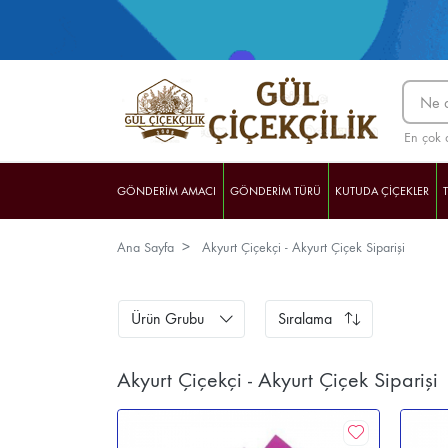
En çok 
GÖNDERİM AMACI
GÖNDERİM TÜRÜ
KUTUDA ÇİÇEKLER
Ana Sayfa
Akyurt Çiçekçi - Akyurt Çiçek Siparişi
BASKILI BARDAKLAR
Ürün Grubu
Sıralama
Akyurt Çiçekçi - Akyurt Çiçek Siparişi