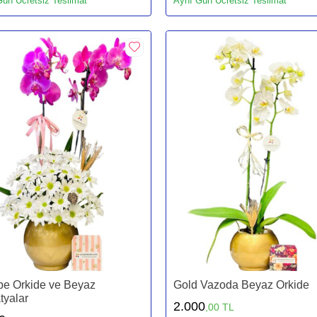
ün Ücretsiz Teslimat
Aynı Gün Ücretsiz Teslimat
e Orkide ve Beyaz
Gold Vazoda Beyaz Orkide
tyalar
2.000
,00 TL