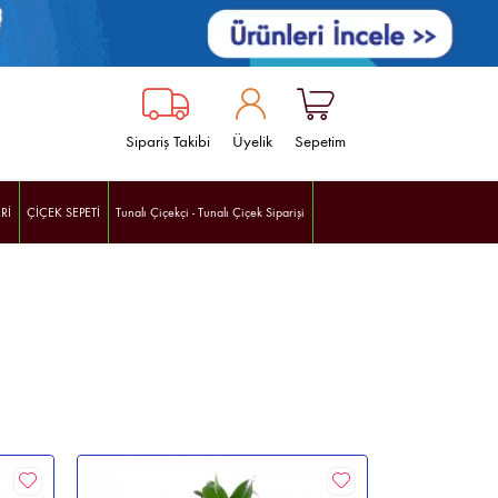
Sipariş Takibi
Üyelik
Sepetim
Rİ
ÇİÇEK SEPETİ
Tunalı Çiçekçi - Tunalı Çiçek Siparişi