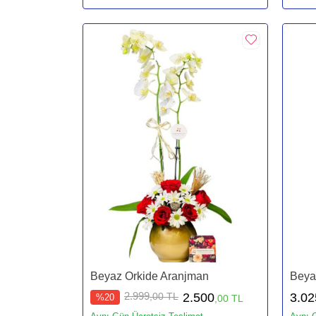
Beyaz Orkide Aranjman
Beya
2.999
,00 TL
2.500
3.02
%20
,00 TL