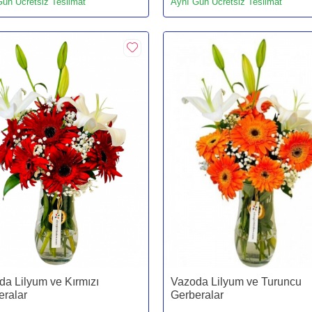
ün Ücretsiz Teslimat
Aynı Gün Ücretsiz Teslimat
a Lilyum ve Kırmızı
Vazoda Lilyum ve Turuncu
eralar
Gerberalar