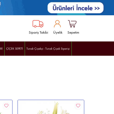
Sipariş Takibi
Üyelik
Sepetim
Rİ
ÇİÇEK SEPETİ
Tunalı Çiçekçi - Tunalı Çiçek Siparişi