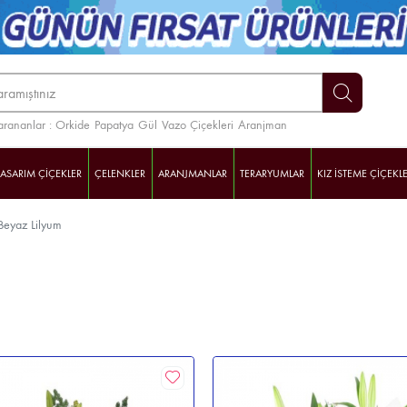
arananlar :
Orkide
Papatya
Gül
Vazo Çiçekleri
Aranjman
TASARIM ÇİÇEKLER
ÇELENKLER
ARANJMANLAR
TERARYUMLAR
KIZ İSTEME ÇİÇEKLE
Beyaz Lilyum