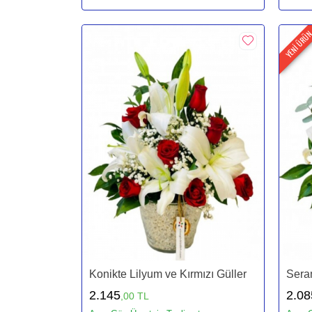
YENİ ÜRÜ
Konikte Lilyum ve Kırmızı Güller
Seram
2.145
2.08
,00 TL