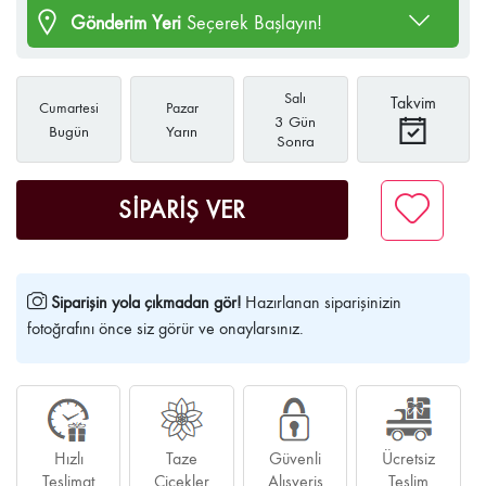
Gönderim Yeri
Seçerek Başlayın!
Salı
Takvim
Cumartesi
Pazar
3 Gün
Bugün
Yarın
Sonra
SİPARİŞ VER
Siparişin yola çıkmadan gör!
Hazırlanan siparişinizin
fotoğrafını önce siz görür ve onaylarsınız.
Hızlı
Taze
Güvenli
Ücretsiz
Teslimat
Çiçekler
Alışveriş
Teslim