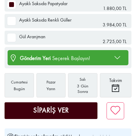
Ayaklı Saksıda Papatyalar
1.880,00 TL
Ayaklı Saksıda Renkli Güller
3.984,00 TL
Gül Aranjman
2.725,00 TL
Gönderim Yeri
Seçerek Başlayın!
Salı
Takvim
Cumartesi
Pazar
3 Gün
Bugün
Yarın
Sonra
SİPARİŞ VER